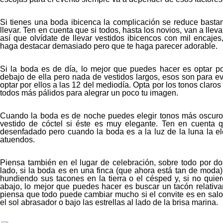
Si tienes una boda ibicenca la complicación se reduce basta
llevar. Ten en cuenta que si todos, hasta los novios, van a lleva
así que olvídate de llevar vestidos ibicencos con mil encajes
haga destacar demasiado pero que te haga parecer adorable.
Si la boda es de día, lo mejor que puedes hacer es optar por
debajo de ella pero nada de vestidos largos, esos son para 
optar por ellos a las 12 del mediodía. Opta por los tonos claro
todos más pálidos para alegrar un poco tu imagen.
Cuando la boda es de noche puedes elegir tonos más oscuros 
vestido de cóctel si éste es muy elegante. Ten en cuenta 
desenfadado pero cuando la boda es a la luz de la luna la el
atuendos.
Piensa también en el lugar de celebración, sobre todo por do
lado, si la boda es en una finca (que ahora está tan de moda)
hundiendo sus tacones en la tierra o el césped y, si no quiere
abajo, lo mejor que puedes hacer es buscar un tacón relativ
piensa que todo puede cambiar mucho si el convite es en salon
el sol abrasador o bajo las estrellas al lado de la brisa marina.