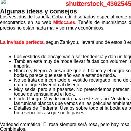
Algunas ideas y consejos
Los vestidos de Isabella Gobarodi, diseñados especialmente pa
encontrarlos en su web
Miticca.es
. Tenéis de muchísimos d
precios no están nada mal y son muy económicos.
La invitada perfecta
, según Zankyou, llevará uno de estos 8 es
Los vestidos de encaje van a ser tendencia y dan un toqu
También está muy de moda llevar faldas con volumen, m
importa.
Blanco y Negro. A pesar de que el blanco y el negro so
bodas, parece que este año van a estar de moda.
No se trata de ir con todo el vestido recargado lleno de 
dar un toque divertido al diseño.
Muy sexis, pero sin pasarse. No pretendemos parecer C
toque de sensualidad el look.
Corte Griego. Muy de moda para este verano. Vestidos 
las túnicas blancas que vemos en las películas ambienta
Detalles de Pedrería. Úsalos sobre todo si la boda es p
bien sencillos así que no te pases.
Variedad cromática. El rosa siempre será rosa, pero hay rosa p
Combínalos.