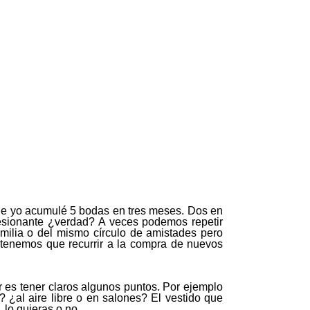
e yo acumulé 5 bodas en tres meses. Dos en
presionante ¿verdad? A veces podemos repetir
milia o del mismo círculo de amistades pero
y tenemos que recurrir a la compra de nuevos
 es tener claros algunos puntos. Por ejemplo
 ¿al aire libre o en salones? El vestido que
 lo quieras o no.