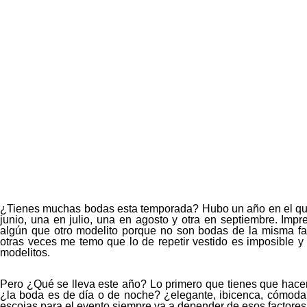
¿Tienes muchas bodas esta temporada? Hubo un año en el qu
junio, una en julio, una en agosto y otra en septiembre. Im
algún que otro modelito porque no son bodas de la misma fa
otras veces me temo que lo de repetir vestido es imposible 
modelitos.
Pero ¿Qué se lleva este año? Lo primero que tienes que hacer
¿la boda es de día o de noche? ¿elegante, ibicenca, cómoda?
escojas para el evento siempre va a depender de esos factores,