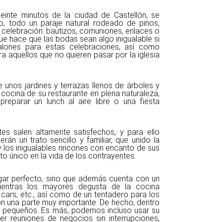
einte minutos de la ciudad de Castellón, se
do, todo un paraje natural rodeado de pinos,
de celebración: bautizos, comuniones, enlaces o
e hace que las bodas sean algo inigualable si
alones para estas celebraciones, así como
ra aquellos que no quieren pasar por la iglesia
 unos jardines y terrazas llenos de árboles y
la cocina de su restaurante en plena naturaleza,
eparar un lunch al aire libre o una fiesta
tes salen altamente satisfechos, y para ello
án un trato sencillo y familiar, que unido la
y los inigualables rincones con encanto de sus
o único en la vida de los contrayentes.
gar perfecto, sino que además cuenta con un
 mientras los mayores degusta de la cocina
, cars, etc., así como de un tentadero para los
on una parte muy importante. De hecho, dentro
s pequeños. Es más, podemos incluso usar su
er reuniones de negocios sin interrupciones,