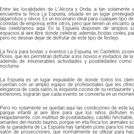
Entre las localidades de L´Alcora y Onda, a tan solamente v
encuentra la finca La Espuela, situada en un lugar privilegia
algarrobos y olivos. Es un escenario ideal para cualquier tipo 
comidas de empresa, entre otros, pero que tienen un encanto qu
las celebramos aquí. En la Espuela disponen de amplios s
espacios al aire libre donde celebrar, además, bodas civiles, pa
pero no desean dejar de disfrutar de este tipo de festejo.
La finca para bodas y eventos La Espuela, en Castellón, posee
flores, que les permitirán disfrutar a los novios e invitados de 
además de innumerables actividades y posibilidades como pr
nocturna.
La Espuela es un lugar inigualable de donde todos los clien
cuentan con un amplio equipo de profesionales que les ofrecer
elegancia de cada salón, la exquisita cocina de su restaurante 
exteriores, lograrán que cada evento se convierta en un moment
Pero no solamente se quedan aquí las condiciones de este lu
parque infantil al aire libre para que los niños disfruten
relajadamente, con multitud de posibilidades, castillo hinchable
amantes del mundo taurino, porque en eta finca los animales s
de la ganadería de La Espuela hay también ponis para los má
salón de proyecciones, que normalmente se utilizar para hac