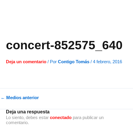
Ir
al
contenido
concert-852575_640
Deja un comentario
/ Por
Contigo Tomás
/
4 febrero, 2016
←
Medios anterior
Deja una respuesta
Lo siento, debes estar
conectado
para publicar un
comentario.