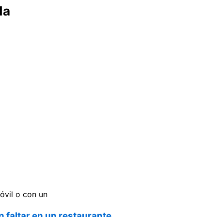
da
óvil o con un
n faltar en un restaurante.