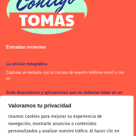
Entradas recientes
La edición fotográfica
Capturar un instante con la cámara de nuestro teléfono móvil o con
un
Siete dispositivos y aplicaciones que no deberían faltar en un
restaurante.
Valoramos tu privacidad
La digitalización en los negocios de hostería es una realidad en
avance. En
Usamos cookies para mejorar su experiencia de
navegación, mostrarle anuncios o contenidos
Categorias
personalizados y analizar nuestro tráfico. Al hacer clic en
Redes Sociales
F
I
T