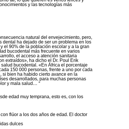
 conocimientos y las tecnologías más
onsecuencia natural del envejecimiento, pero,
s dental ha dejado de ser un problema en los
y el 90% de la población escolar y a la gran
edad bucodental más frecuente en varios
rollo, el acceso a atención sanitaria
n extraídos», ha dicho el Dr. Poul Erik
salud bucodental. «En África el porcentaje
ada 150 000 personas, frente a uno por cada
, si bien ha habido cierto avance en la
países desarrollados, para muchas personas
olor y mala salud… “
esde edad muy temprana, esto es, con los
on flúor a los dos años de edad. El doctor
bidas dulces