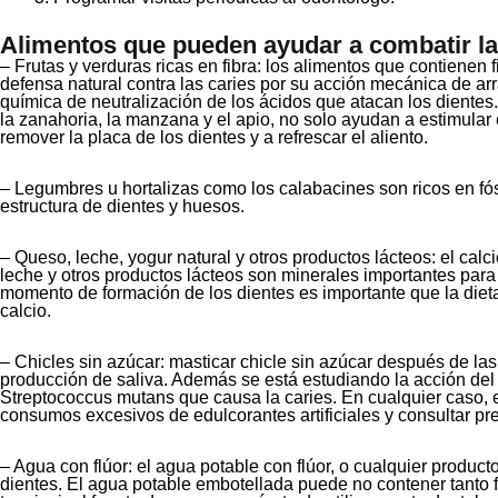
Alimentos que pueden ayudar a combatir la 
– Frutas y verduras ricas en fibra: los alimentos que contienen 
defensa natural contra las caries por su acción mecánica de ar
química de neutralización de los ácidos que atacan los dientes.
la zanahoria, la manzana y el apio, no solo ayudan a estimular 
remover la placa de los dientes y a refrescar el aliento.
– Legumbres u hortalizas como los calabacines son ricos en fósf
estructura de dientes y huesos.
– Queso, leche, yogur natural y otros productos lácteos: el calci
leche y otros productos lácteos son minerales importantes para
momento de formación de los dientes es importante que la dieta
calcio.
– Chicles sin azúcar: masticar chicle sin azúcar después de l
producción de saliva. Además se está estudiando la acción del xi
Streptococcus mutans que causa la caries. En cualquier caso, 
consumos excesivos de edulcorantes artificiales y consultar pr
– Agua con flúor: el agua potable con flúor, o cualquier produc
dientes. El agua potable embotellada puede no contener tanto fl