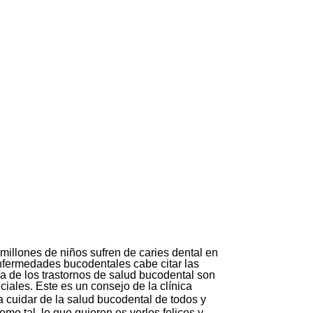
illones de niños sufren de caries dental en
 enfermedades bucodentales cabe citar las
ía de los trastornos de salud bucodental son
iales. Este es un consejo de la clínica
a cuidar de la salud bucodental de todos y
o tal, lo que quieren es verlos felices y