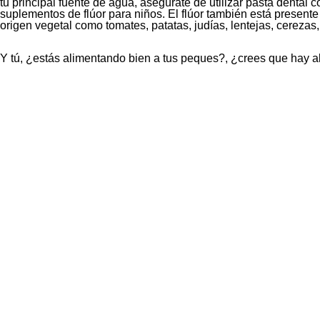
tu principal fuente de agua, asegúrate de utilizar pasta dental co
suplementos de flúor para niños. El flúor también está present
origen vegetal como tomates, patatas, judías, lentejas, cerezas,
Y tú, ¿estás alimentando bien a tus peques?, ¿crees que hay a