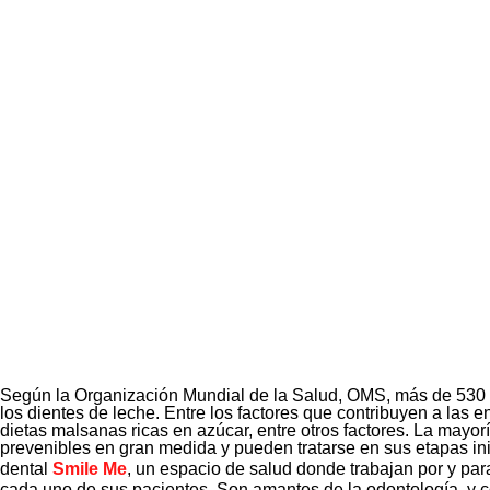
Según la Organización Mundial de la Salud, OMS, más de 530 m
los dientes de leche. Entre los factores que contribuyen a las
dietas malsanas ricas en azúcar, entre otros factores. La mayor
prevenibles en gran medida y pueden tratarse en sus etapas inic
dental
Smile Me
, un espacio de salud donde trabajan por y par
cada uno de sus pacientes. Son amantes de la odontología, y com