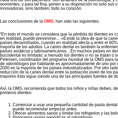
sonrientes, y para tal fina, ponen a su disposición no solo sus
innovadoras, sino también, todo su corazón.
Las conclusiones de la
OMS,
han sido las siguientes:
“En todo el mundo se considera que la pérdida de dientes es c
en realidad, puede prevenirse… «Existe la idea de que la carie
países desarrollados, cuando en realidad afecta a entre el 60% 
mayoría de los adultos. La caries dental es también la enferm
países asiáticos y latinoamericanos…En muchos países en desar
bucodental es limitado; a menudo los dientes o no se tratan o so
Petersen, coordinador del programa mundial de la OMS para la 
de odontólogos por habitante es aproximadamente de uno por c
2000 en la mayoría de los países industrializados. Por otro lado
reducción de la caries dental entre la población joven de los 
mayores ésta sigue siendo una de las principales fuentes de d
Así, la OMS, recomienda que todos los niños y niñas deben, d
primeros dientes:
Comenzar a usar una pequeña cantidad de pasta dental c
puede recomendar empezar antes
Ofrecer alimentos sanos y limitar los refrigerios y las be
Programar visitas periódicas al odontólogo.