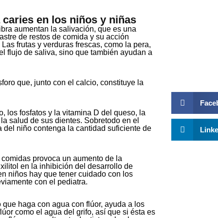
caries en los niños y niñas
fibra aumentan la salivación, que es una
rastre de restos de comida y su acción
 Las frutas y verduras frescas, como la pera,
el flujo de saliva, sino que también ayudan a
oro que, junto con el calcio, constituye la
Face
o, los fosfatos y la vitamina D del queso, la
 la salud de sus dientes. Sobretodo en el
 del niño contenga la cantidad suficiente de
Link
as comidas provoca un aumento de la
litol en la inhibición del desarrollo de
en niños hay que tener cuidado con los
eviamente con el pediatra.
to que haga con agua con flúor, ayuda a los
úor como el agua del grifo, así que si ésta es