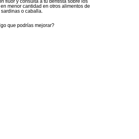
n flúor y consulta a tu dentista sobre los
e en menor cantidad en otros alimentos de
 sardinas o caballa.
lgo que podrías mejorar?